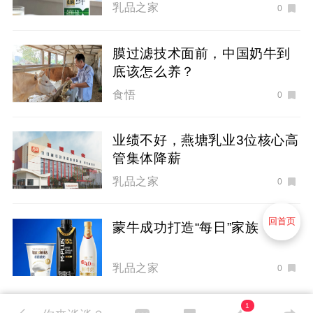
乳品之家
0
膜过滤技术面前，中国奶牛到
底该怎么养？
食悟
0
业绩不好，燕塘乳业3位核心高
管集体降薪
乳品之家
0
回首页
蒙牛成功打造“每日”家族
乳品之家
0
1