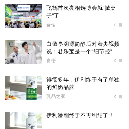
飞鹤首次亮相链博会就“掀桌
子”了
食悟
0
白敬亭溯源简醇后对着央视频
说：君乐宝是一个“细节控”
食悟
0
徘徊多年，伊利终于有了单独
的鲜奶品牌
乳品之家
0
伊利潘刚终于不再纠结了！