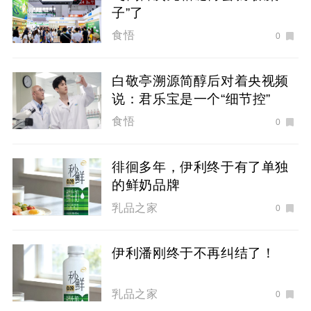
子”了
食悟
0
白敬亭溯源简醇后对着央视频
说：君乐宝是一个“细节控”
食悟
0
徘徊多年，伊利终于有了单独
的鲜奶品牌
乳品之家
0
伊利潘刚终于不再纠结了！
乳品之家
0