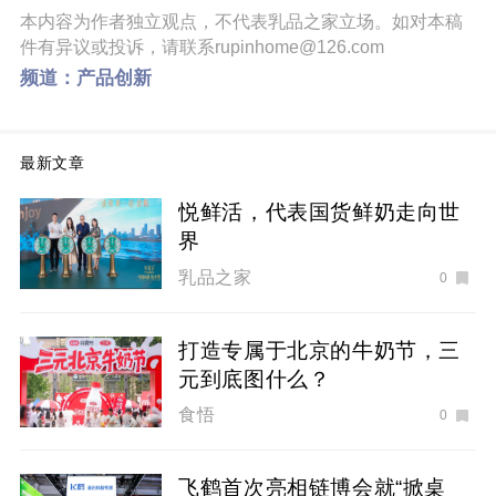
本内容为作者独立观点，不代表乳品之家立场。如对本稿
件有异议或投诉，请联系rupinhome@126.com
频道：
产品创新
最新文章
悦鲜活，代表国货鲜奶走向世
界
乳品之家
0
打造专属于北京的牛奶节，三
元到底图什么？
食悟
0
飞鹤首次亮相链博会就“掀桌