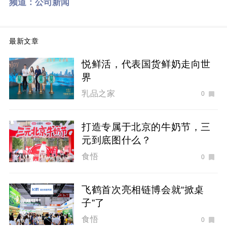
频道：
公司新闻
最新文章
悦鲜活，代表国货鲜奶走向世
界
乳品之家
0
打造专属于北京的牛奶节，三
元到底图什么？
食悟
0
飞鹤首次亮相链博会就“掀桌
子”了
食悟
0